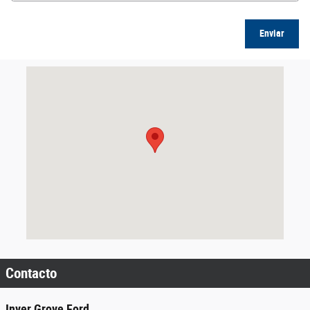
Enviar
Visitanos en: 4725 S Robert Trail Inver Grove Heights, MN 55077-
Contacto
Inver Grove Ford