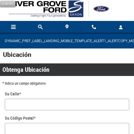
Saltar al contenido principal
English
DYNAMIC_PREF_LABEL_LANDING_MOBILE_TEMPLATE_ALERT1_ALERTCOPY_MO
Ubicación
Obtenga Ubicación
* Indica un campo obligatorio
Su Calle
*
Su Código Postal
*